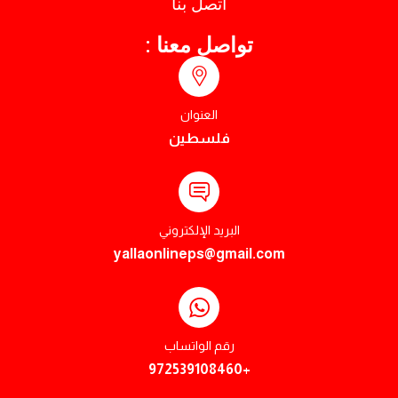
اتصل بنا
تواصل معنا :
العنوان
فلسطين
البريد الإلكتروني
yallaonlineps@gmail.com
رقم الواتساب
+972539108460