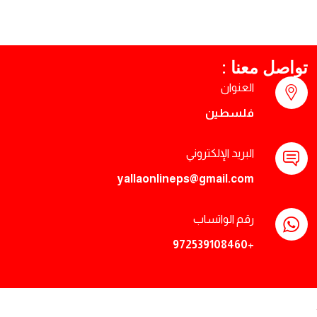
تواصل معنا :
العنوان
فلسطين
البريد الإلكتروني
yallaonlineps@gmail.com
رقم الواتساب
+972539108460