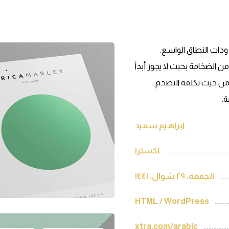
 وذات النطاق الواسع.
 الضخامة بحيث لا يجوز أبداً
م من حيث تكلفة التضخم
ة.
ابراهيم سعيد
اکسترا
الجمعة، ٢٩ شوال، ١٤٤١
HTML / WordPress
xtra.com/arabic